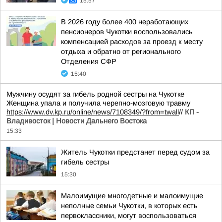
15:57
В 2026 году более 400 неработающих
пенсионеров Чукотки воспользовались
компенсацией расходов за проезд к месту
отдыха и обратно от регионального
Отделения СФР
15:40
Мужчину осудят за гибель родной сестры на Чукотке
Женщина упала и получила черепно-мозговую травму
https://www.dv.kp.ru/online/news/7108349/?from=twall
//
КП -
Владивосток | Новости Дальнего Востока
15:33
Житель Чукотки предстанет перед судом за
гибель сестры
15:30
Малоимущие многодетные и малоимущие
неполные семьи Чукотки, в которых есть
первоклассники, могут воспользоваться