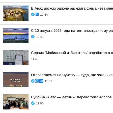
В Анадырском районе раскрыта схема незакон
12:54
С 10 августа 2026 года патент иностранному р
12:51
Сервис "Мобильный избиратель" заработал в ок
11:48
Отправляемся на Чукотку — туда, где заканчи
11:09
Рубрика «Лето — детям»: Дерево тёплых слов
11:00