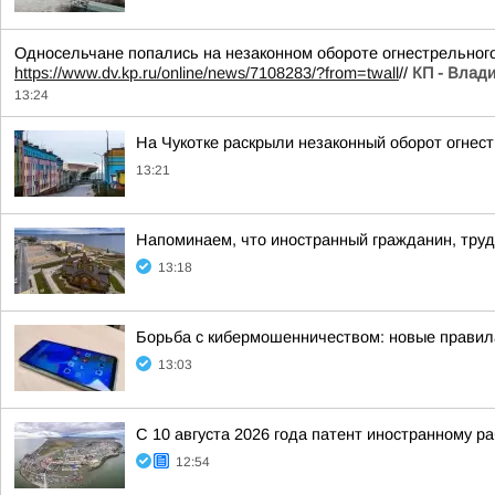
Односельчане попались на незаконном обороте огнестрельного
https://www.dv.kp.ru/online/news/7108283/?from=twall
//
КП - Влади
13:24
На Чукотке раскрыли незаконный оборот огнес
13:21
Напоминаем, что иностранный гражданин, тру
13:18
Борьба с кибермошенничеством: новые правил
13:03
С 10 августа 2026 года патент иностранному р
12:54