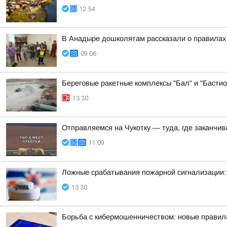
12:54
В Анадыре дошколятам рассказали о правила
09:06
Береговые ракетные комплексы "Бал" и "Бастио
13:30
Отправляемся на Чукотку — туда, где заканчи
11:09
Ложные срабатывания пожарной сигнализации:
13:30
Борьба с кибермошенничеством: новые правил