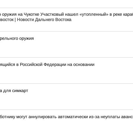
 оружия на Чукотке Участковый нашел «утопленный» в реке караб
восток | Новости Дальнего Востока
трельного оружия
дящийся в Российской Федерации на основании
а для симкарт
аботнику могут аннулировать автоматически из-за неуплаты аван