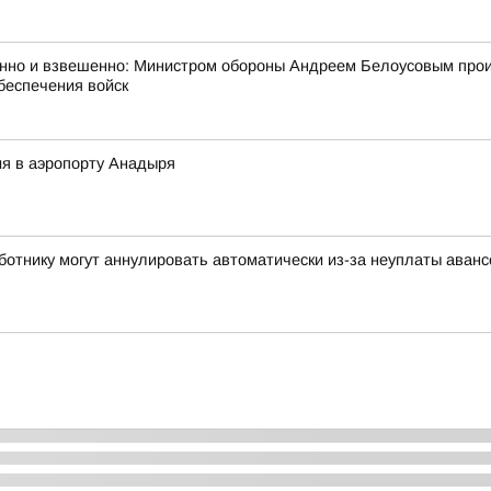
анно и взвешенно: Министром обороны Андреем Белоусовым про
беспечения войск
я в аэропорту Анадыря
аботнику могут аннулировать автоматически из-за неуплаты аван