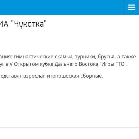
ИА "Чукотка"
ия: гимнастические скамьи, турники, брусья, а также
г в V Открытом кубке Дальнего Востока "Игры ГТО".
редставят взрослая и юношеская сборные.