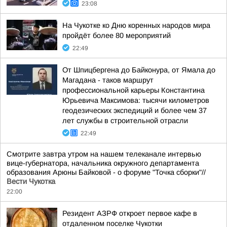
23:08
На Чукотке ко Дню коренных народов мира
пройдёт более 80 мероприятий
22:49
От Шпицбергена до Байконура, от Ямала до
Магадана - таков маршрут
профессиональной карьеры Константина
Юрьевича Максимова: тысячи километров
геодезических экспедиций и более чем 37
лет службы в строительной отрасли
22:49
Смотрите завтра утром на нашем телеканале интервью
вице-губернатора, начальника окружного департамента
образования Арюны Байковой - о форуме "Точка сборки"//
Вести Чукотка
22:00
Резидент АЗРФ откроет первое кафе в
отдаленном поселке Чукотки