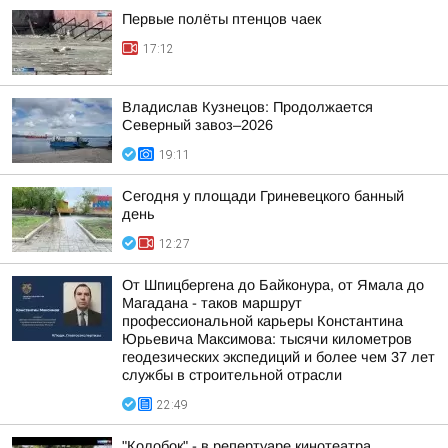
Первые полёты птенцов чаек
17:12
Владислав Кузнецов: Продолжается
Северный завоз–2026
19:11
Сегодня у площади Гриневецкого банный
день
12:27
От Шпицбергена до Байконура, от Ямала до
Магадана - таков маршрут
профессиональной карьеры Константина
Юрьевича Максимова: тысячи километров
геодезических экспедиций и более чем 37 лет
службы в строительной отрасли
22:49
"Колобок" - в репертуаре кинотеатра