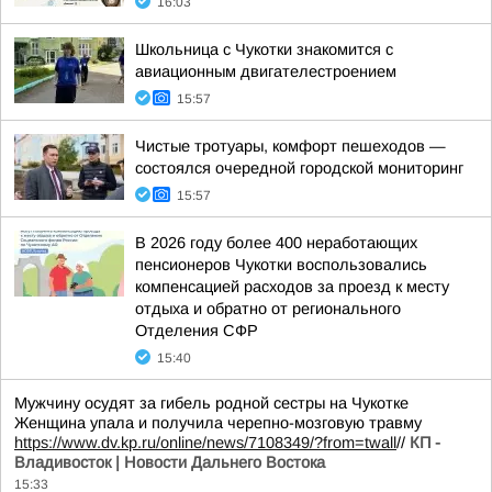
16:03
Школьница с Чукотки знакомится с
авиационным двигателестроением
15:57
Чистые тротуары, комфорт пешеходов —
состоялся очередной городской мониторинг
15:57
В 2026 году более 400 неработающих
пенсионеров Чукотки воспользовались
компенсацией расходов за проезд к месту
отдыха и обратно от регионального
Отделения СФР
15:40
Мужчину осудят за гибель родной сестры на Чукотке
Женщина упала и получила черепно-мозговую травму
https://www.dv.kp.ru/online/news/7108349/?from=twall
//
КП -
Владивосток | Новости Дальнего Востока
15:33