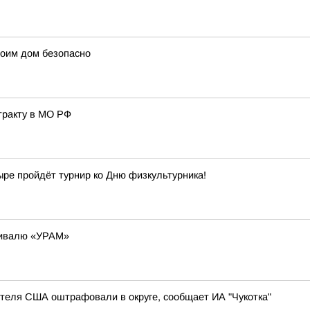
оим дом безопасно
тракту в МО РФ
ыре пройдёт турнир ко Дню физкультурника!
стивалю «УРАМ»
теля США оштрафовали в округе, сообщает ИА "Чукотка"