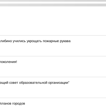
Билибино учились укрощать пожарные рукава
поколения!
яющий совет образовательной организации"
-планов городов