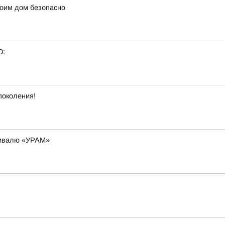
оим дом безопасно
О:
поколения!
стивалю «УРАМ»