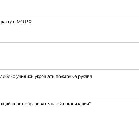
тракту в МО РФ
Билибино учились укрощать пожарные рукава
яющий совет образовательной организации"