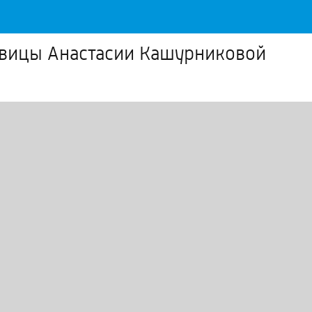
евицы Анастасии Кашурниковой