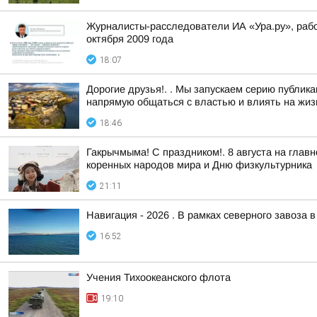
Журналисты-расследователи ИА «Ура.ру», раб
октября 2009 года
18:07
Дорогие друзья!. . Мы запускаем серию публи
напрямую общаться с властью и влиять на жизн
18:46
Гакрычмыма! С праздником!. 8 августа на гл
коренных народов мира и Дню физкультурника
21:11
Навигация - 2026 . В рамках северного завоза 
16:52
Учения Тихоокеанского флота
19:10