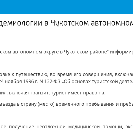
демиологии в Чукотском автономном
тском автономном округе в Чукотском районе" информир
овке к путешествию, во время его совершения, включая
 ноября 1996 г. N 132-ФЗ «Об основах туристской деяте
ия, включая транзит, турист имеет право на:
ъезда в страну (место) временного пребывания и преб
нное получение неотложной медицинской помощи, экс