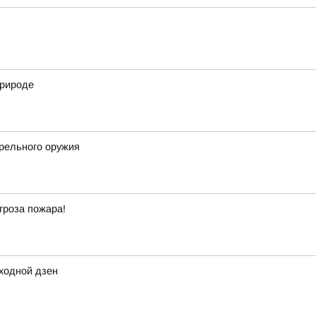
природе
трельного оружия
гроза пожара!
ходной дзен