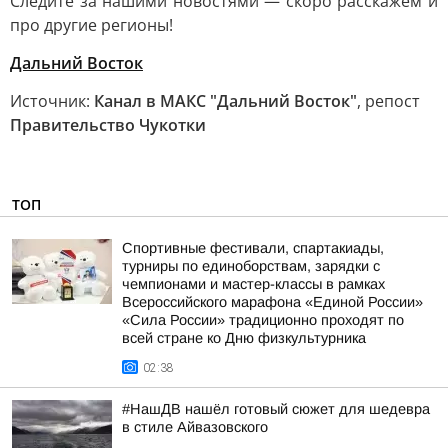
Следите за нашими новостями — скоро расскажем и
про другие регионы!
Дальний Восток
Источник:
Канал в МАКС "Дальний Восток"
, репост
Правительство Чукотки
ТОП
Спортивные фестивали, спартакиады,
турниры по единоборствам, зарядки с
чемпионами и мастер-классы в рамках
Всероссийского марафона «Единой России»
«Сила России» традиционно проходят по
всей стране ко Дню физкультурника
02:38
#НашДВ нашёл готовый сюжет для шедевра
в стиле Айвазовского