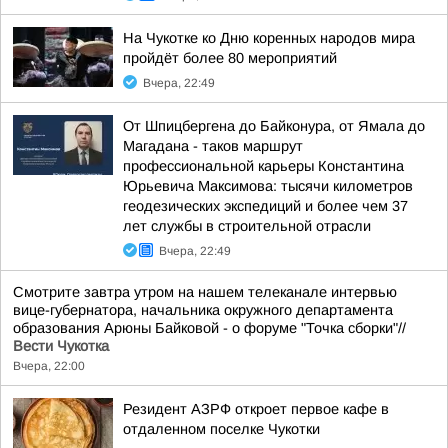
На Чукотке ко Дню коренных народов мира
пройдёт более 80 мероприятий
Вчера, 22:49
От Шпицбергена до Байконура, от Ямала до
Магадана - таков маршрут
профессиональной карьеры Константина
Юрьевича Максимова: тысячи километров
геодезических экспедиций и более чем 37
лет службы в строительной отрасли
Вчера, 22:49
Смотрите завтра утром на нашем телеканале интервью
вице-губернатора, начальника окружного департамента
образования Арюны Байковой - о форуме "Точка сборки"//
Вести Чукотка
Вчера, 22:00
Резидент АЗРФ откроет первое кафе в
отдаленном поселке Чукотки