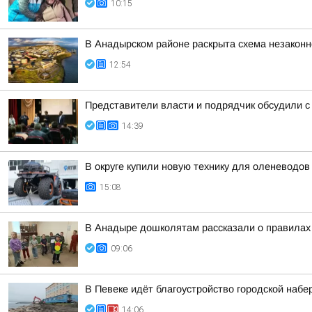
10:15
В Анадырском районе раскрыта схема незакон
12:54
Представители власти и подрядчик обсудили с
14:39
В округе купили новую технику для оленеводов 
15:08
В Анадыре дошколятам рассказали о правила
09:06
В Певеке идёт благоустройство городской набе
14:06