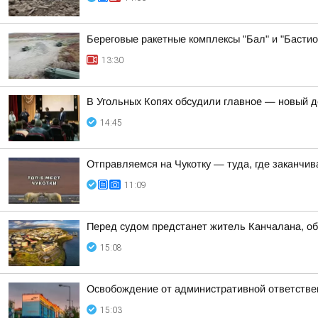
Береговые ракетные комплексы "Бал" и "Бастио
13:30
В Угольных Копях обсудили главное — новый де
14:45
Отправляемся на Чукотку — туда, где заканчи
11:09
Перед судом предстанет житель Канчалана, о
15:08
Освобождение от административной ответствен
15:03