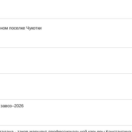
ном поселке Чукотки
 завоз–2026
гадана - таков маршрут профессиональной карьеры Константина