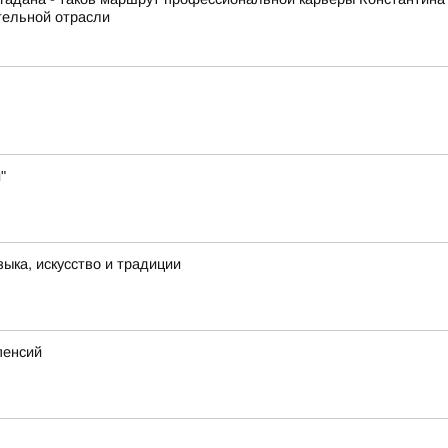
тельной отрасли
"
ыка, искусство и традиции
пенсий