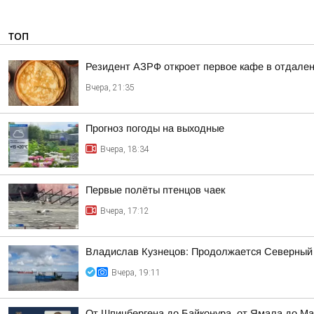
ТОП
Резидент АЗРФ откроет первое кафе в отдален
Вчера, 21:35
Прогноз погоды на выходные
Вчера, 18:34
Первые полёты птенцов чаек
Вчера, 17:12
Владислав Кузнецов: Продолжается Северный
Вчера, 19:11
От Шпицбергена до Байконура, от Ямала до Ма