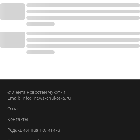
© Лента новостей Чукотки
Email:
info@news-chukotka.ru
О нас
Контакты
Редакционная политика