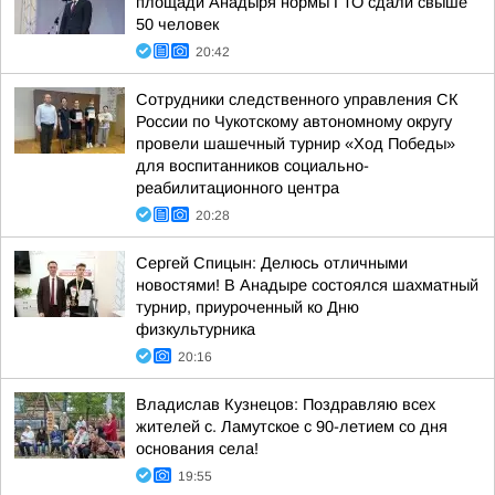
площади Анадыря нормы ГТО сдали свыше
50 человек
20:42
Сотрудники следственного управления СК
России по Чукотскому автономному округу
провели шашечный турнир «Ход Победы»
для воспитанников социально-
реабилитационного центра
20:28
Сергей Спицын: Делюсь отличными
новостями! В Анадыре состоялся шахматный
турнир, приуроченный ко Дню
физкультурника
20:16
Владислав Кузнецов: Поздравляю всех
жителей с. Ламутское с 90-летием со дня
основания села!
19:55