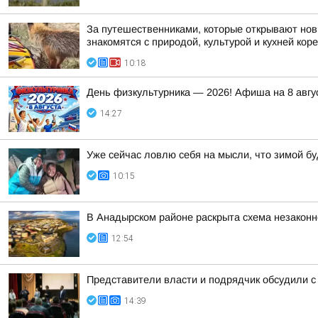
За путешественниками, которые открывают нов
знакомятся с природой, культурой и кухней коре
10:18
День физкультурника — 2026! Афиша на 8 авгу
14:27
Уже сейчас ловлю себя на мысли, что зимой бу
10:15
В Анадырском районе раскрыта схема незакон
12:54
Представители власти и подрядчик обсудили с
14:39