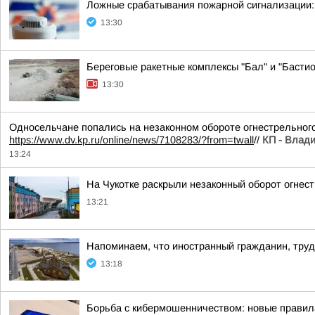
Ложные срабатывания пожарной сигнализации:
13:30
Береговые ракетные комплексы "Бал" и "Бастио
13:30
Односельчане попались на незаконном обороте огнестрельного
https://www.dv.kp.ru/online/news/7108283/?from=twall
//
КП - Влади
13:24
На Чукотке раскрыли незаконный оборот огнес
13:21
Напоминаем, что иностранный гражданин, тру
13:18
Борьба с кибермошенничеством: новые правил