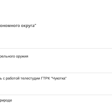
тономного округа"
трельного оружия
ь с работой телестудии ГТРК "Чукотка"
природе