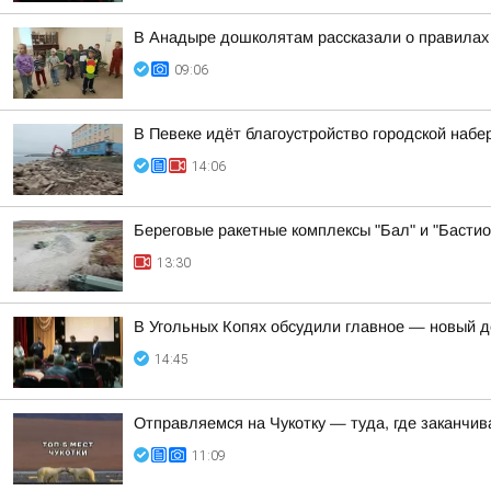
В Анадыре дошколятам рассказали о правила
09:06
В Певеке идёт благоустройство городской набе
14:06
Береговые ракетные комплексы "Бал" и "Бастио
13:30
В Угольных Копях обсудили главное — новый де
14:45
Отправляемся на Чукотку — туда, где заканчи
11:09