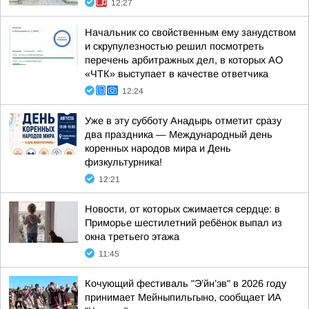
12:27
Начальник со свойственным ему занудством
и скрупулезностью решил посмотреть
перечень арбитражных дел, в которых АО
«ЧТК» выступает в качестве ответчика
12:24
Уже в эту субботу Анадырь отметит сразу
два праздника — Международный день
коренных народов мира и День
физкультурника!
12:21
Новости, от которых сжимается сердце: в
Приморье шестилетний ребёнок выпал из
окна третьего этажа
11:45
Кочующий фестиваль "Э’йн’эв" в 2026 году
принимает Мейныпильгыно, сообщает ИА