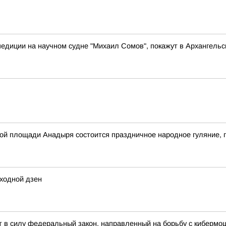
педиции на научном судне "Михаил Сомов", покажут в Архангельс
авной площади Анадыря состоится праздничное народное гуляни
ходной дзен
 силу федеральный закон, направленный на борьбу с кибермош