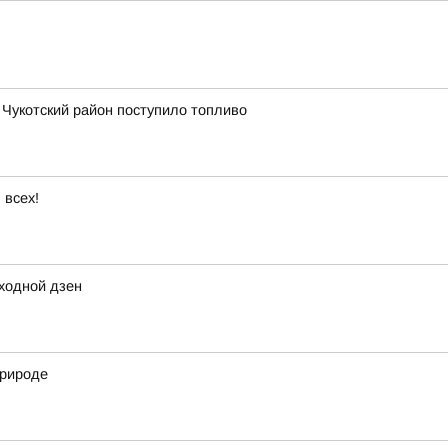
в Чукотский район поступило топливо
 всех!
ходной дзен
природе