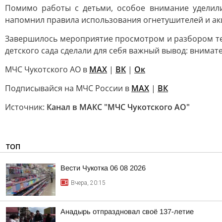
Помимо работы с детьми, особое внимание уделили
напомнил правила использования огнетушителей и ак
Завершилось мероприятие просмотром и разбором те
детского сада сделали для себя важный вывод: внима
МЧС Чукотского АО в
МАХ
|
ВК
|
Ок
Подписывайся на МЧС России в
MAX
|
ВК
Источник:
Канал в МАКС "МЧС Чукотского АО"
ТОП
Вести Чукотка 06 08 2026
Вчера, 20:15
Анадырь отпраздновал своё 137-летие