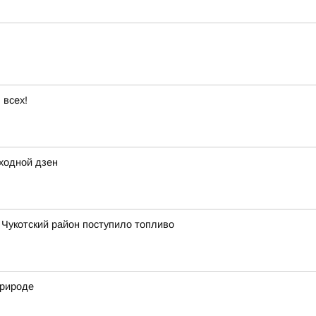
 всех!
ходной дзен
в Чукотский район поступило топливо
природе