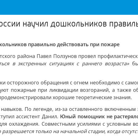
оссии научил дошкольников правил
школьников правильно действовать при пожаре
тского района Павел Ползунов провел профилактическое
ься в экстренных ситуациях с раннего возраста»
бы
и осторожного обращения с огнем необходимо с самого
твуют пожарные при ликвидации возгораний, а также о
 продемонстрировали хорошие теоретические знания.
навыков. По легенде, из-за оставленного включенным э
тупил ассистент Данил.
Юный помощник не растерялс
 для охлаждения. Совместными усилиями с условным в
разрешается только на начальной стадии, когда отсутс