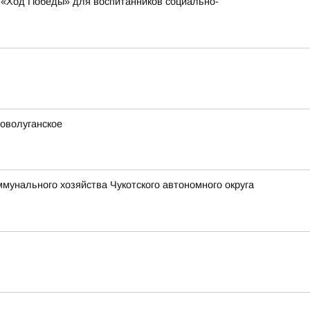
 «Ход Победы» для воспитанников социально-
оволуганское
унального хозяйства Чукотского автономного округа