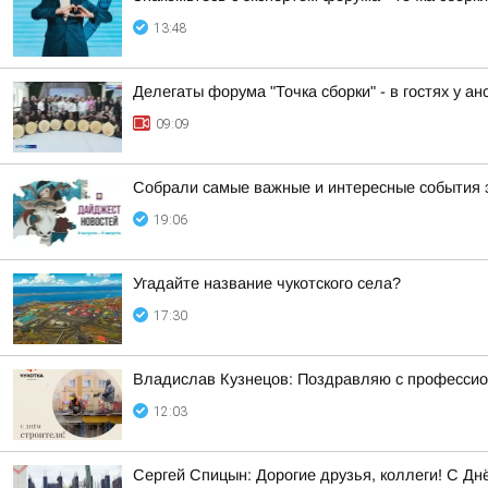
13:48
Делегаты форума "Точка сборки" - в гостях у а
09:09
Собрали самые важные и интересные события 
19:06
Угадайте название чукотского села?
17:30
Владислав Кузнецов: Поздравляю с профессион
12:03
Сергей Спицын: Дорогие друзья, коллеги! С Дн