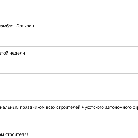
нсамбля "Эргырон"
этой недели
альным праздником всех строителей Чукотского автономного окр
ём строителя!