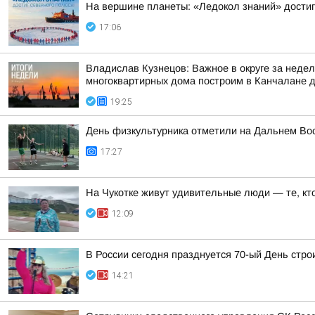
На вершине планеты: «Ледокол знаний» достиг
17:06
Владислав Кузнецов: Важное в округе за неде
многоквартирных дома построим в Канчалане дл
19:25
День физкультурника отметили на Дальнем Во
17:27
На Чукотке живут удивительные люди — те, кто
12:09
В России сегодня празднуется 70-ый День стро
14:21