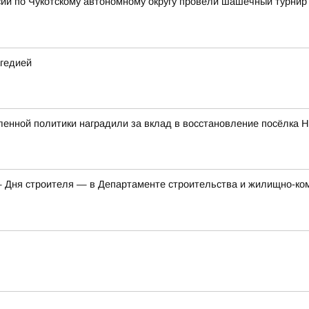
ии по Чукотскому автономному округу провели шашечный турнир
агедией
нной политики наградили за вклад в восстановление посёлка Н
Дня строителя — в Департаменте строительства и жилищно-комм