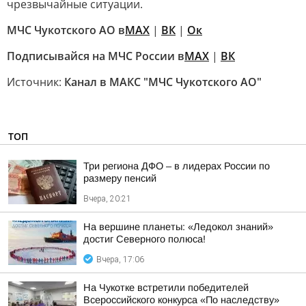
чрезвычайные ситуации.
МЧС Чукотского АО в
МАХ
|
ВК
|
Ок
Подписывайся на МЧС России в
MAX
|
ВК
Источник:
Канал в МАКС "МЧС Чукотского АО"
ТОП
Три региона ДФО – в лидерах России по
размеру пенсий
Вчера, 20:21
На вершине планеты: «Ледокол знаний»
достиг Северного полюса!
Вчера, 17:06
На Чукотке встретили победителей
Всероссийского конкурса «По наследству»