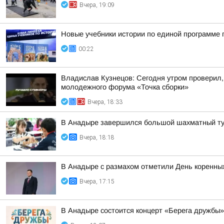
Вчера, 19:09
Новые учебники истории по единой программе 
00:22
Владислав Кузнецов: Сегодня утром проверил,
молодежного форума «Точка сборки»
Вчера, 18:33
В Анадыре завершился большой шахматный ту
Вчера, 18:18
В Анадыре с размахом отметили День коренных
Вчера, 17:15
В Анадыре состоится концерт «Берега дружбы»