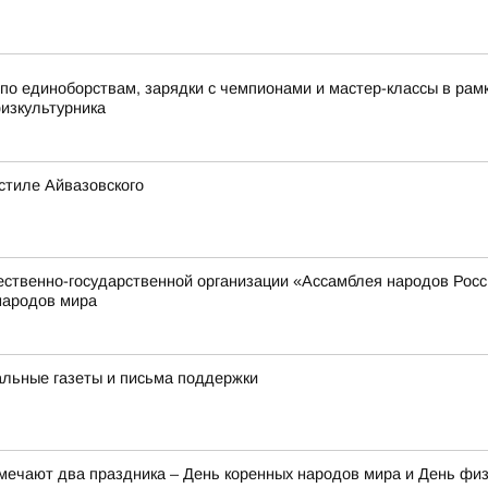
по единоборствам, зарядки с чемпионами и мастер-классы в ра
физкультурника
стиле Айвазовского
твенно-государственной организации «Ассамблея народов России
народов мира
альные газеты и письма поддержки
тмечают два праздника – День коренных народов мира и День фи