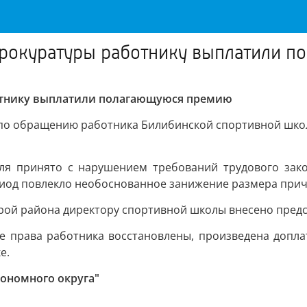
прокуратуры работнику выплатили 
отнику выплатили полагающуюся премию
 по обращению работника Билибинской спортивной школ
ля принято с нарушением требований трудового зако
риод повлекло необоснованное занижение размера при
рой района директору спортивной школы внесено предс
е права работника восстановлены, произведена доплат
е.
тономного округа"