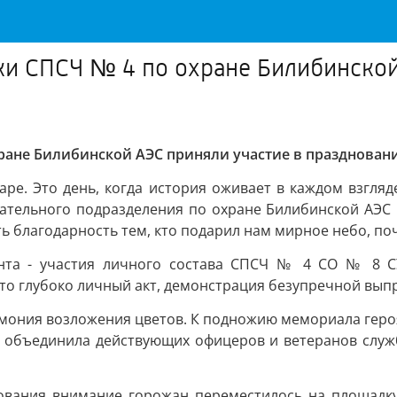
ки СПСЧ № 4 по охране Билибинской
хране Билибинской АЭС приняли участие в празднова
аре. Это день, когда история оживает в каждом взгля
сательного подразделения по охране Билибинской АЭС
ь благодарность тем, кто подарил нам мирное небо, по
ента - участия личного состава СПСЧ № 4 СО № 8 
о глубоко личный акт, демонстрация безупречной выпр
мония возложения цветов. К подножию мемориала героя
 объединила действующих офицеров и ветеранов служб
ования внимание горожан переместилось на площадку,