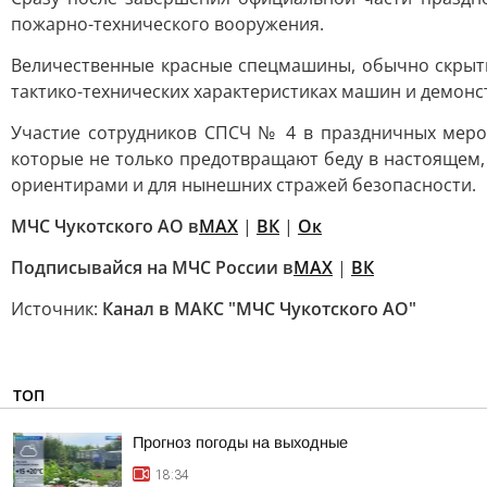
пожарно-технического вооружения.
Величественные красные спецмашины, обычно скрытые
тактико-технических характеристиках машин и демон
Участие сотрудников СПСЧ № 4 в праздничных мероп
которые не только предотвращают беду в настоящем,
ориентирами и для нынешних стражей безопасности.
МЧС Чукотского АО в
МАХ
|
ВК
|
Ок
Подписывайся на МЧС России в
MAX
|
ВК
Источник:
Канал в МАКС "МЧС Чукотского АО"
ТОП
Прогноз погоды на выходные
18:34