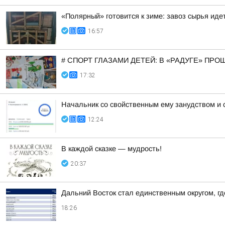
«Полярный» готовится к зиме: завоз сырья иде
16:57
# СПОРТ ГЛАЗАМИ ДЕТЕЙ: В «РАДУГЕ» ПР
17:32
Начальник со свойственным ему занудством и 
12:24
В каждой сказке — мудрость!
20:37
Дальний Восток стал единственным округом, г
18:26