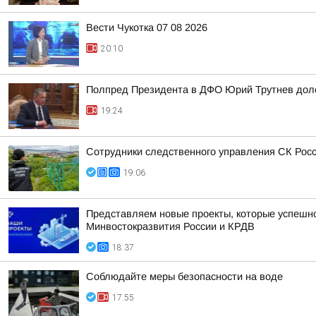
Вести Чукотка 07 08 2026
20:10
Полпред Президента в ДФО Юрий Трутнев дол
19:24
Сотрудники следственного управления СК Росси
19:06
Представляем новые проекты, которые успешно
Минвостокразвития России и КРДВ
18:37
Соблюдайте меры безопасности на воде
17:55