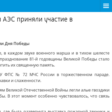
 АЭС приняли участие в
нии Дня Победы
де, в каждом звуке военного марша и в тихом шелесте
 празднование 81-й годовщины Великой Победы стало
чтить их священную память.
СУ ФПС № 72 МЧС России в торжественном параде.
авки и слаженности.
м Великой Отечественной Войны легли алые гвоздики
ы. В этот момент особенно чувствовалось, что связь
 где была развернута выставка пожарной техники и