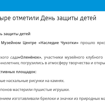
дыре отметили День защиты детей
нь защиты детей
в
Музейном Центре «Наследие Чукотки»
прошло ярко
ского сада
«Оленёнок»
, участники музейного клубног
ннолетних,
погрузились в атмосферу творчества и откры
ктивных площадок:
вые наскальные рисунки на камнях.
мпонов мастерили пушистые игрушки.
чением изготавливали брелоки и значки из природных м