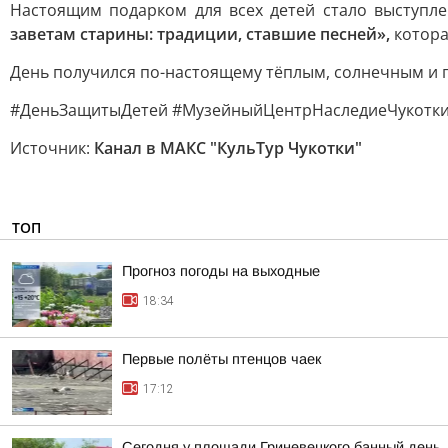
Настоящим подарком для всех детей стало выступле
заветам старины: традиции, ставшие песней»,
котора
День получился по-настоящему тёплым, солнечным и 
#ДеньЗащитыДетей #МузейныйЦентрНаследиеЧукотк
Источник:
Канал в МАКС "КульТур Чукотки"
ТОП
Прогноз погоды на выходные
18:34
Первые полёты птенцов чаек
17:12
Сегодня у площади Гриневецкого банный день