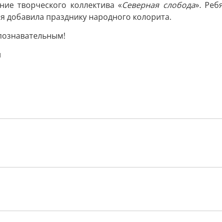
ние творческого коллектива «
Северная слобода
». Ре
я добавила празднику народного колорита.
познавательным!
и