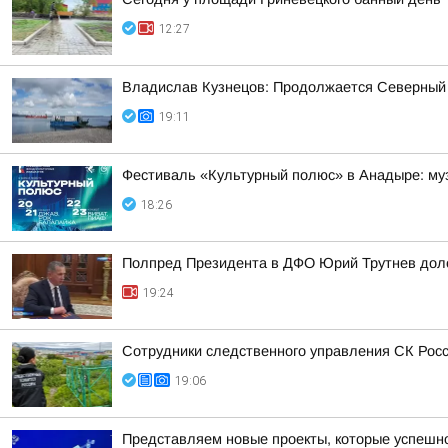
12:27
Владислав Кузнецов: Продолжается Северный
19:11
Фестиваль «Культурный полюс» в Анадыре: муз
18:26
Полпред Президента в ДФО Юрий Трутнев дол
19:24
Сотрудники следственного управления СК Росси
19:06
Представляем новые проекты, которые успешно